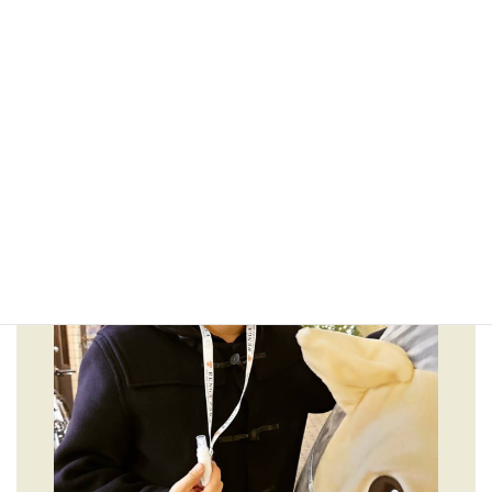
11月 3
このペンダント式携帯除菌スプレーを6日10.000個配布致
します。レンガ坂の各店舗や着ぐるみのマスコ
22
0