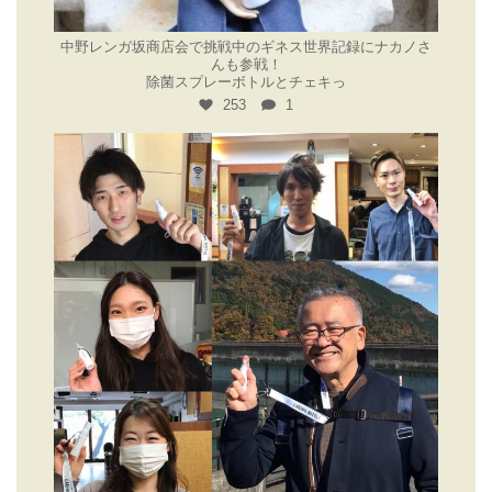
11月 14
中野レンガ坂商店会で挑戦中のギネス世界記録にナカノさ
んも参戦！
除菌スプレーボトルとチェキっ
253
1
11月 14